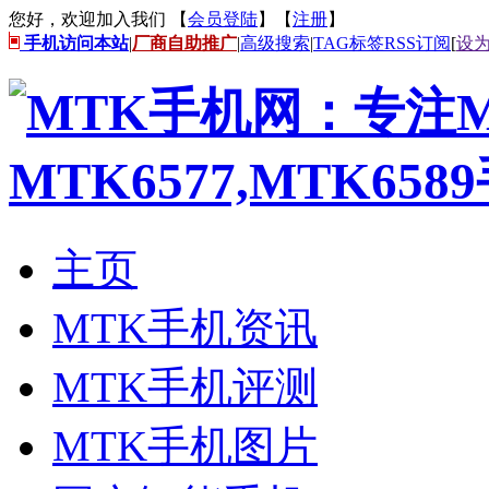
您好，欢迎加入我们 【
会员登陆
】【
注册
】
手机访问本站
|
厂商自助推广
|
高级搜索
|
TAG标签
RSS订阅
[
设
主页
MTK手机资讯
MTK手机评测
MTK手机图片