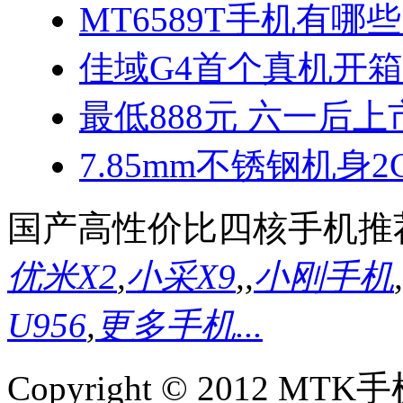
MT6589T手机有哪些
佳域G4首个真机开
最低888元 六一后上
7.85mm不锈钢机身2
国产高性价比四核手机推
优米X2
,
小采X9
,
,
小刚手机
,
U956
,
更多手机...
Copyright © 2012