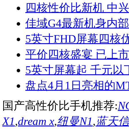
四核性价比新机 中兴
佳域G4最新机身内
5英寸FHD屏幕四核优
平价四核盛宴 已上
5英寸屏幕起 千元以
盘点4月1日亮相的MT
国产高性价比手机推荐:
NO
X1
,
dream x
,
纽曼N1
,
蓝天信L