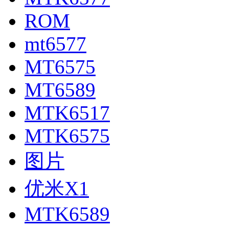
ROM
mt6577
MT6575
MT6589
MTK6517
MTK6575
图片
优米X1
MTK6589