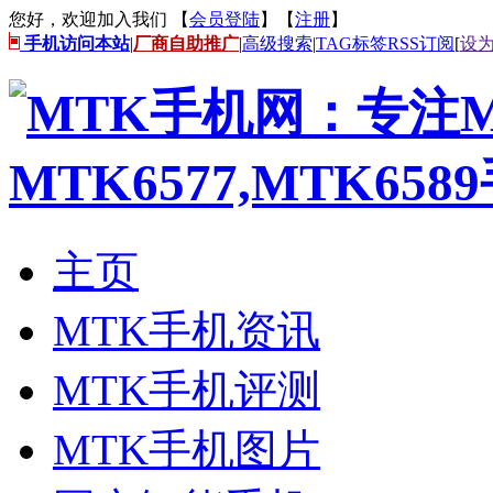
您好，欢迎加入我们 【
会员登陆
】【
注册
】
手机访问本站
|
厂商自助推广
|
高级搜索
|
TAG标签
RSS订阅
[
设
主页
MTK手机资讯
MTK手机评测
MTK手机图片