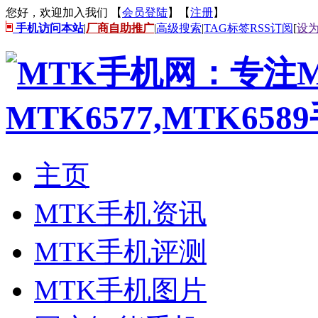
您好，欢迎加入我们 【
会员登陆
】【
注册
】
手机访问本站
|
厂商自助推广
|
高级搜索
|
TAG标签
RSS订阅
[
设
主页
MTK手机资讯
MTK手机评测
MTK手机图片