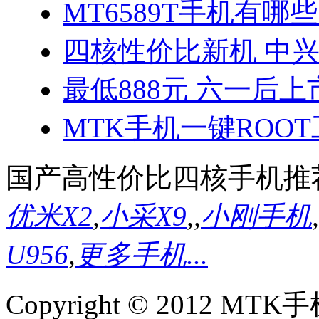
MT6589T手机有哪些
四核性价比新机 中兴
最低888元 六一后上
MTK手机一键ROO
国产高性价比四核手机推
优米X2
,
小采X9
,
,
小刚手机
,
U956
,
更多手机...
Copyright © 2012