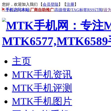
您好，欢迎加入我们 【
会员登陆
】【
注册
】
手机访问本站
|
厂商自助推广
|
高级搜索
|
TAG标签
RSS订阅
[
设
主页
MTK手机资讯
MTK手机评测
MTK手机图片