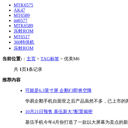
MTK6575
AK47
MT6589
mt6577
MTK6589
乐蛙ROM
MT6517
360特供机
乐蛙ROM
当前位置:
：
主页
>
TAG标签
> 优美M6
共
1
页
1
条记录
推荐内容
可能是6.3英寸屏 企鹅F3即将空降
华易企鹅手机自面世之后产品虽然不多，已上市的两款
10月21日预售 基伍新大7配置揭密
基伍手机今年4月份打造了一款以大屏幕为卖点的新机-