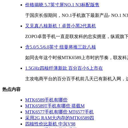
价格揭晓 5.7英寸屏NO.1 N3标配版售
于国庆长假期间，NO.1手机旗下最新产品- NO.1 N3
又见真八核新机！卓普小黑2代真机
ZOPO卓普手机一直是联发科的忠实拥趸，纵观旗下数
含5.0/5.5/6.0英寸 纽曼将推三款八核
如同去年这个时候MTK6589上市时的节奏，联发科真
1.5GHz四核纤薄新款 百分百小S上市在
主攻电商平台的百分百手机前几天已有新机入网，这款
热点内容
MTK6589手机有哪些
MTK6589T手机有哪些 搭载M
MTK6577手机有哪些 MT6577手机
采用2G RAM大内存的MTK6589四
四核性价比新机 中兴V98