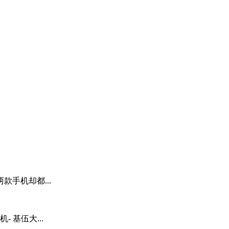
手机却都...
 基伍大...