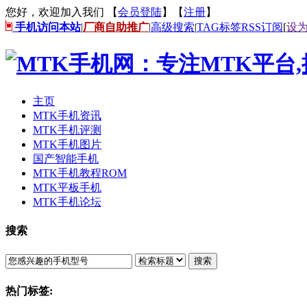
您好，欢迎加入我们 【
会员登陆
】【
注册
】
手机访问本站
|
厂商自助推广
|
高级搜索
|
TAG标签
RSS订阅
[
设
主页
MTK手机资讯
MTK手机评测
MTK手机图片
国产智能手机
MTK手机教程ROM
MTK平板手机
MTK手机论坛
搜索
搜索
热门标签: