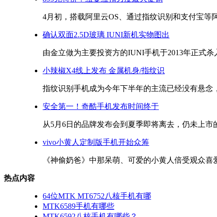
4月初，搭载阿里云OS、通过指纹识别和支付宝等阿里
确认双面2.5D玻璃 IUNI新机实物图出
由金立做为主要投资方的IUNI手机于2013年正式杀入
小辣椒X4线上发布 金属机身/指纹识
指纹识别手机成为今年下半年的主流已经没有悬念，国
安全第一！奇酷手机发布时间终于
从5月6日的品牌发布会到夏季即将离去，仍未上市的奇
vivo小黄人定制版手机开始众筹
《神偷奶爸》中那呆萌、可爱的小黄人倍受观众喜爱，
热点内容
64位MTK MT6752八核手机有哪
MTK6589手机有哪些
MTK6592八核手机有哪些？