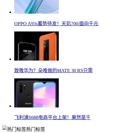
OPPO A93s蓄势待发！天玑700/面向千元
致敬华为？朵唯做的MATE 30 RS只需
飞利浦S688电商平台上架！果然是千
热门标签