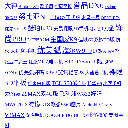
誉品DX6
大神
Bluboo X9
欧乐风
华硕平板
realme
努比亚N1
佳域G3正式版
木星一号
OPPO R7s
RMX33
锋
酷珀K33
乐2原力金
美晨裸眼3D手机
优思小C2S
尚PRO
金国威K9
MT6592M
佳域G2双核TD版
防
优美弧
海尔W919
大红包手机
联想A399
水
努
HTC Desire 1
酷比i96
比亚牛魔王
红派V1
朵唯手机
裸眼
优美弧好吗
斐讯轻客2S
SONY
K3V2
大熊猫手机
3D平板
TCL S500好吗
红米白色版
邦华V9
小葱手机
飞利浦W832好吗
Z9MAX双4G版
天语T99
柠檬G18
vivo
MWC2013
联想S560图片
Android 5.1
V3MAX
飞利浦V800
美图手
女性手机
DOOGEE DG330
机