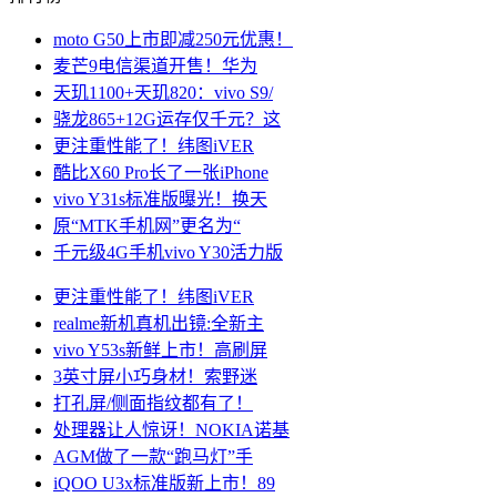
moto G50上市即减250元优惠！
麦芒9电信渠道开售！华为
天玑1100+天玑820：vivo S9/
骁龙865+12G运存仅千元？这
更注重性能了！纬图iVER
酷比X60 Pro长了一张iPhone
vivo Y31s标准版曝光！换天
原“MTK手机网”更名为“
千元级4G手机vivo Y30活力版
更注重性能了！纬图iVER
realme新机真机出镜:全新主
vivo Y53s新鲜上市！高刷屏
3英寸屏小巧身材！索野迷
打孔屏/侧面指纹都有了！
处理器让人惊讶！NOKIA诺基
AGM做了一款“跑马灯”手
iQOO U3x标准版新上市！89