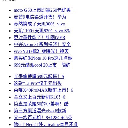
moto G50上市即减250元优惠！
麦芒9电信渠道开售！华为
竟然换成了天玑900！vivo
天玑1100+天玑820：vivo S9/
更注重性能了！纬图iVER
中兴Axon 31系列揭晓！安全
vivo Y31s标准版曝光！换天
购买红米Note 10 Pro这几点你
699元酷派cool 20上市！简约
长得像荣耀699元起售！S
这款“13 Pro”仅千元出头
朵唯X40ProMAX新鲜上市！6
金立又上百元新机K10！6
简直是荣耀50的小弟啊！酷
第三方渠道曝光vivo 6款新
又一款百元机！8+128G/6.5英
除GT Neo2T外，realme本月还准