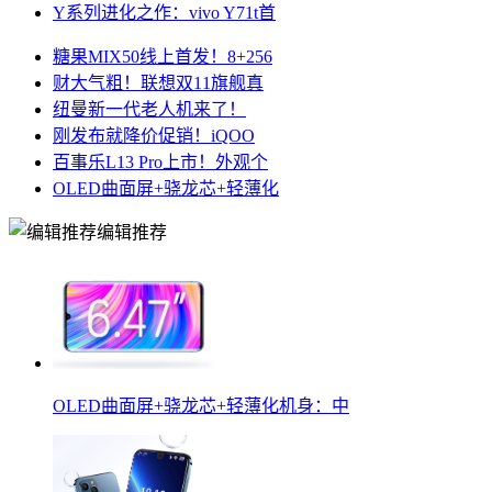
Y系列进化之作：vivo Y71t首
糖果MIX50线上首发！8+256
财大气粗！联想双11旗舰真
纽曼新一代老人机来了！
刚发布就降价促销！iQOO
百事乐L13 Pro上市！外观个
OLED曲面屏+骁龙芯+轻薄化
编辑推荐
OLED曲面屏+骁龙芯+轻薄化机身：中