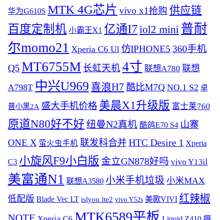
MTK 4G芯片
供应链
vivo x1抢购
华为G610S
普耐
百度定制机
亿通I7
iol2 mini
小霸王X1
尔momo21
360手机
仿IPHONE5
Xperia C6 Ul
MT6755M
4寸
Q5
长虹天机
联想
联想A780
中兴U969
喜浪H7
酷比M7Q
A798T
NO.1 S2
卓
美晨X1升级版
盛大手机价格
富士莱760
普小黑2A
原道N80好不好
纽曼N2真机
山寨
酷鸽E70 S4
ONE X
联发科合并
HTC Desire 1
Xperia
萤火虫手机
小旋风F9小白版
金立GN878好吗
C3
vivo Y13il
美富通N1
小米手机垃圾
小米MAX
联想A3580
红辣椒
低配版
Blade Vec LT
美歌VIVI
islyou lte2
vivo Y52s
MTK6589平板
NOTE
Xperia C6
Liquid Z410
摄