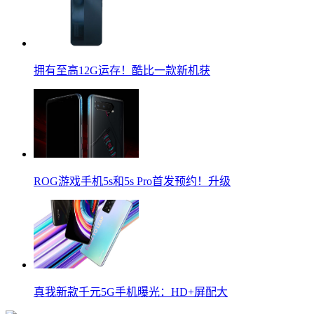
拥有至高12G运存！酷比一款新机获
ROG游戏手机5s和5s Pro首发预约！升级
真我新款千元5G手机曝光：HD+屏配大