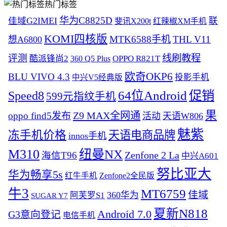
热门标签
华为C8825D
佳域G2IMEI
联
斐讯X200t
红辣椒XM手机
KOMI四核版
MTK6588手机
THL V11
想A6800
评测
线刷教程
酷派锋尚2
OPPO R821T
360 Q5 Plus
欧奇OKP6
BLU VIVO 4.3
投影手机
中兴V5经典版
促销
64位Android
Speed8
599元指纹手机
果
Z9 MAX全网通
oppo find5发布
活动
天语W806
魅紫
冻手机价格
天语电商品牌
innos手机
M310
纽曼NX
Zenfone 2 La
海信T96
中兴A601
努比亚大
华为畅享5s
红牛手机
Zenfone2全民版
牛3
MT6759
佳域
360华为
阿芙罗S1
SUGAR Y7
夏新N818
Android 7.0
G3意向登记
电信手机