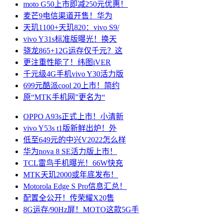
moto G50上市即减250元优惠！
麦芒9电信渠道开售！华为
天玑1100+天玑820：vivo S9/
vivo Y31s标准版曝光！换天
骁龙865+12G运存仅千元？这
更注重性能了！纬图iVER
千元级4G手机vivo Y30活力版
699元酷派cool 20上市！简约
原“MTK手机网”更名为“
OPPO A93s正式上市！小清新
vivo Y53s t1版新鲜出炉！外
低至649元的中兴V2022怎么样
华为nova 8 SE活力版上市！
TCL雷鸟手机曝光！66W快充
MTK天玑2000或年底发布！
Motorola Edge S Pro信息汇总！
配置全公开！传荣耀X20售
8G运存/90Hz屏！MOTO这款5G手