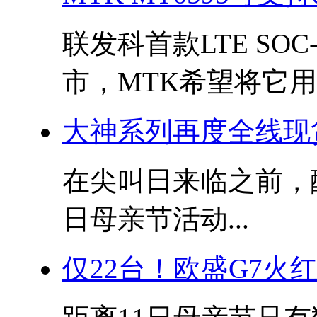
联发科首款LTE SO
市，MTK希望将它用在
大神系列再度全线现
在尖叫日来临之前，
日母亲节活动...
仅22台！欧盛G7火