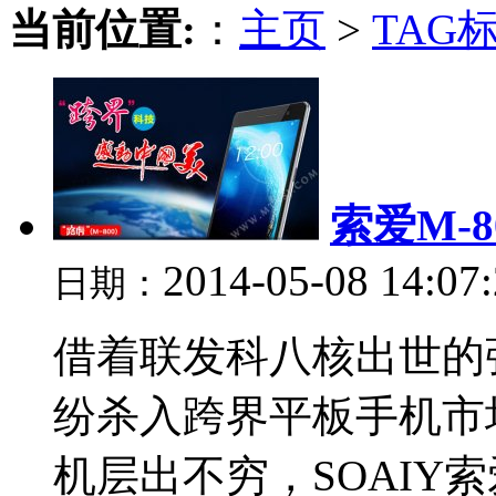
当前位置:
：
主页
>
TAG
索爱M-
2014-05-08 14:07
日期：
借着联发科八核出世的
纷杀入跨界平板手机市
机层出不穷，SOAIY