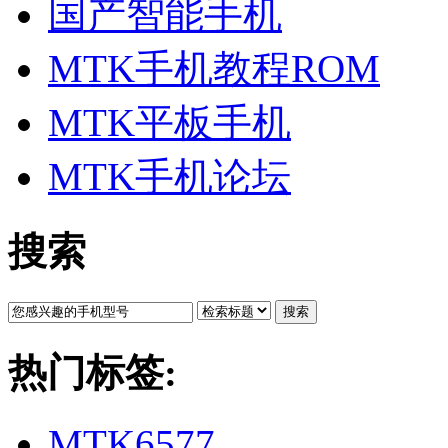
国产智能手机
MTK手机教程ROM
MTK平板手机
MTK手机论坛
搜索
搜索
热门标签:
MTK6577