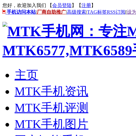
您好，欢迎加入我们 【
会员登陆
】【
注册
】
手机访问本站
|
厂商自助推广
|
高级搜索
|
TAG标签
RSS订阅
[
设
主页
MTK手机资讯
MTK手机评测
MTK手机图片