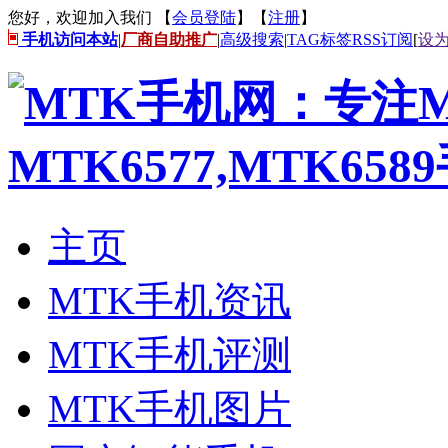
您好，欢迎加入我们 【
会员登陆
】【
注册
】
手机访问本站
|
厂商自助推广
|
高级搜索
|
TAG标签
RSS订阅
[
设
主页
MTK手机资讯
MTK手机评测
MTK手机图片