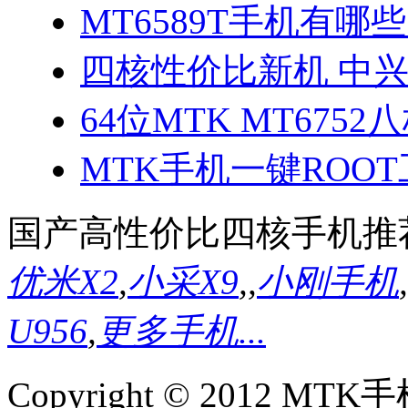
MT6589T手机有哪些
四核性价比新机 中兴
64位MTK MT675
MTK手机一键ROO
国产高性价比四核手机推
优米X2
,
小采X9
,
,
小刚手机
,
U956
,
更多手机...
Copyright © 2012