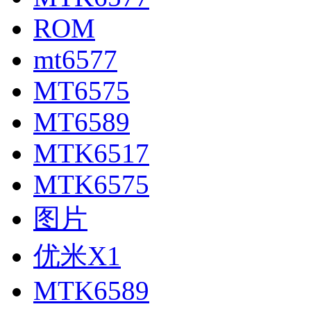
ROM
mt6577
MT6575
MT6589
MTK6517
MTK6575
图片
优米X1
MTK6589