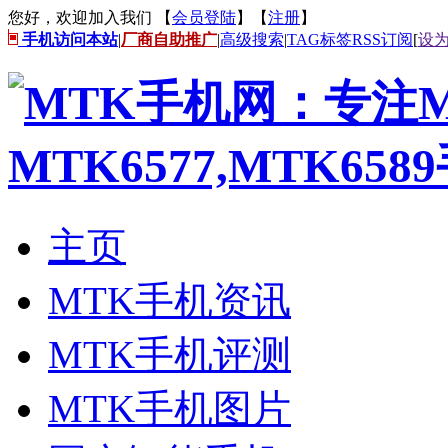
您好，欢迎加入我们 【
会员登陆
】【
注册
】
手机访问本站
|
厂商自助推广
|
高级搜索
|
TAG标签
RSS订阅
[
设
主页
MTK手机资讯
MTK手机评测
MTK手机图片