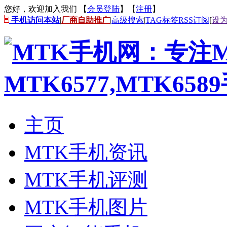
您好，欢迎加入我们 【
会员登陆
】【
注册
】
手机访问本站
|
厂商自助推广
|
高级搜索
|
TAG标签
RSS订阅
[
设
主页
MTK手机资讯
MTK手机评测
MTK手机图片