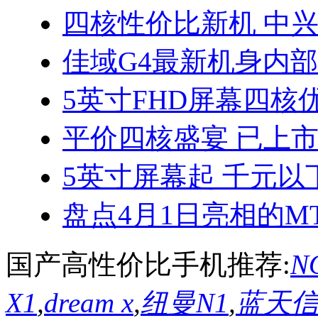
四核性价比新机 中兴
佳域G4最新机身内
5英寸FHD屏幕四核优
平价四核盛宴 已上
5英寸屏幕起 千元以
盘点4月1日亮相的MT
国产高性价比手机推荐:
NO
X1
,
dream x
,
纽曼N1
,
蓝天信L