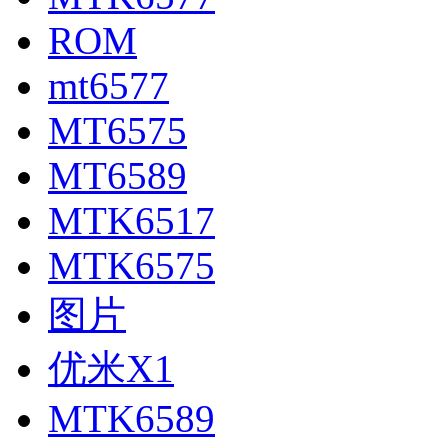
ROM
mt6577
MT6575
MT6589
MTK6517
MTK6575
图片
优米X1
MTK6589