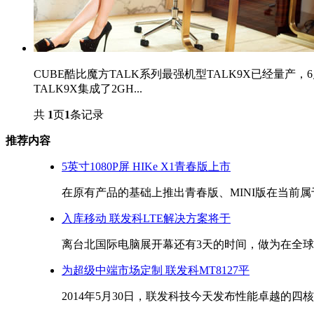
CUBE酷比魔方TALK系列最强机型TALK9X已经量
TALK9X集成了2GH...
共
1
页
1
条记录
推荐内容
5英寸1080P屏 HIKe X1青春版上市
在原有产品的基础上推出青春版、MINI版在当前属于
入库移动 联发科LTE解决方案将于
离台北国际电脑展开幕还有3天的时间，做为在全球享
为超级中端市场定制 联发科MT8127平
2014年5月30日，联发科技今天发布性能卓越的四核平板S