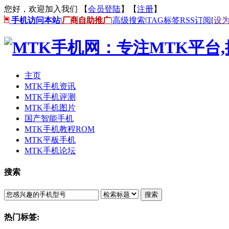
您好，欢迎加入我们 【
会员登陆
】【
注册
】
手机访问本站
|
厂商自助推广
|
高级搜索
|
TAG标签
RSS订阅
[
设
主页
MTK手机资讯
MTK手机评测
MTK手机图片
国产智能手机
MTK手机教程ROM
MTK平板手机
MTK手机论坛
搜索
搜索
热门标签: