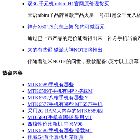
双3G千元机 nibiru H1官网原价现货买
天语nibiru子品牌首款产品火星一号/H1是众千元八核
神舟X60 TS京东上架 预约可减百元
通过已上市产品的定价能看得出来，神舟手机当前产品
来的有些迟 酷派大神NOTE将推出
伴随着红米NOTE的问世，数款配备5英寸以上屏幕、
热点内容
MTK6589手机有哪些
MTK6589T手机有哪些 搭载M
MTK6592八核手机有哪些？
MTK6577手机有哪些 MT6577手机
采用2G RAM大内存的MTK6589四
MT6589T手机有哪些 采用MT
四核性价比新机 中兴V98
MTK6582手机有哪些 搭载MT
佳域G4首个真机开箱图赏