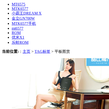
MT6575
MTK6577
小霸王DREAM X
金立GN700W
MTK6577手机
mt6577
ROM
优米X1
乐蛙ROM
当前位置:
：
主页
>
TAG标签
> 平板图赏