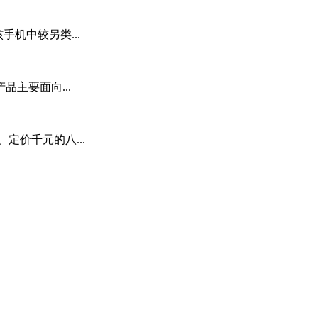
手机中较另类...
主要面向...
定价千元的八...