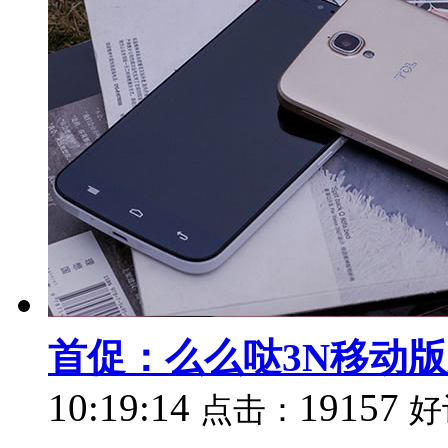
首促：么么哒3N移动
10:19:14
19157
点击：
好