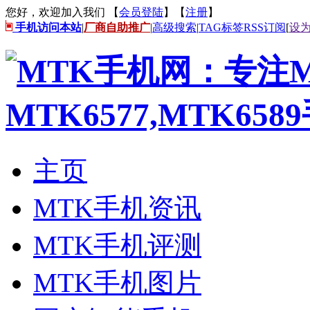
您好，欢迎加入我们 【
会员登陆
】【
注册
】
手机访问本站
|
厂商自助推广
|
高级搜索
|
TAG标签
RSS订阅
[
设
主页
MTK手机资讯
MTK手机评测
MTK手机图片