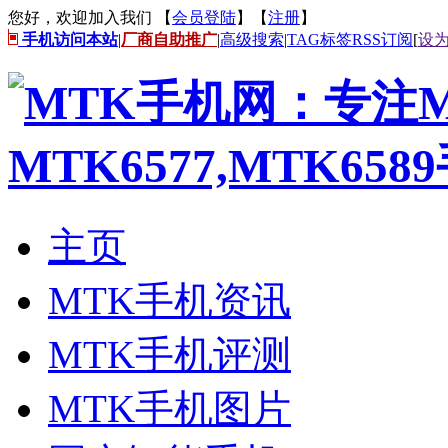
您好，欢迎加入我们 【
会员登陆
】【
注册
】
手机访问本站
|
厂商自助推广
|
高级搜索
|
TAG标签
RSS订阅
[
设
主页
MTK手机资讯
MTK手机评测
MTK手机图片