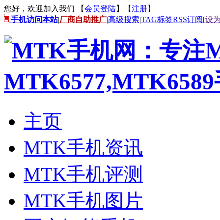
您好，欢迎加入我们 【
会员登陆
】【
注册
】
手机访问本站
|
厂商自助推广
|
高级搜索
|
TAG标签
RSS订阅
[
设
主页
MTK手机资讯
MTK手机评测
MTK手机图片