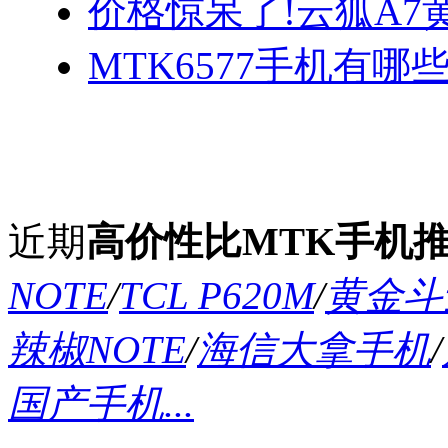
价格惊呆了!云狐A7
MTK6577手机有哪些
近期
高价性比MTK手机
NOTE
/
TCL P620M
/
黄金斗士
辣椒NOTE
/
海信大拿手机
/
国产手机...