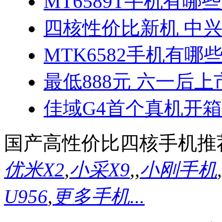
MT6589T手机有哪些
四核性价比新机 中兴
MTK6582手机有哪些
最低888元 六一后上
佳域G4首个真机开
国产高性价比四核手机推
优米X2
,
小采X9
,
,
小刚手机
,
U956
,
更多手机...