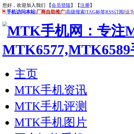
您好，欢迎加入我们 【
会员登陆
】【
注册
】
手机访问本站
|
厂商自助推广
|
高级搜索
|
TAG标签
RSS订阅
[
设
主页
MTK手机资讯
MTK手机评测
MTK手机图片