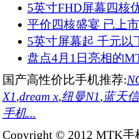
5英寸FHD屏幕四核优
平价四核盛宴 已上
5英寸屏幕起 千元以
盘点4月1日亮相的MT
国产高性价比手机推荐:
NO
X1
,
dream x
,
纽曼N1
,
蓝天信L
手机...
Copyright © 2012