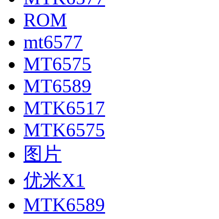
ROM
mt6577
MT6575
MT6589
MTK6517
MTK6575
图片
优米X1
MTK6589