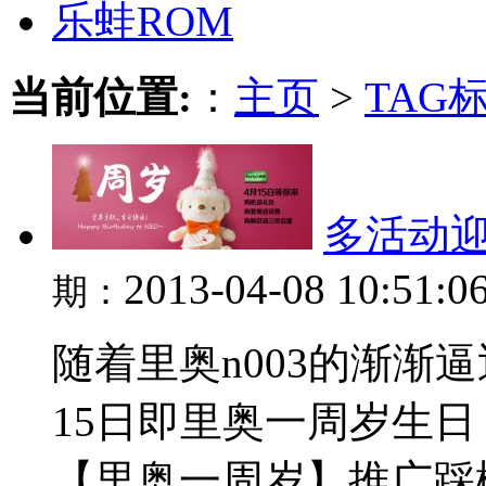
乐蛙ROM
当前位置:
：
主页
>
TAG
多活动迎
2013-04-08 10:51:0
期：
随着里奥n003的渐渐
15日即里奥一周岁生
【里奥一周岁】推广踩楼