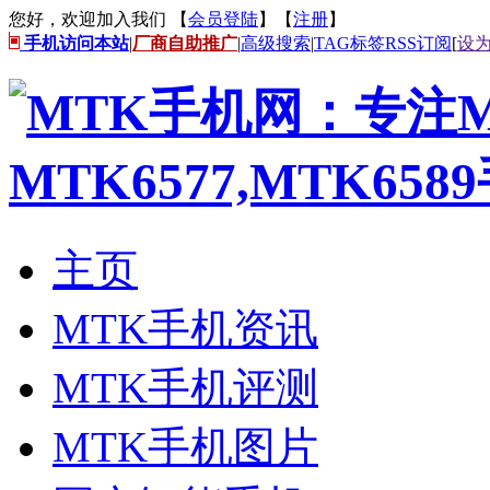
您好，欢迎加入我们 【
会员登陆
】【
注册
】
手机访问本站
|
厂商自助推广
|
高级搜索
|
TAG标签
RSS订阅
[
设
主页
MTK手机资讯
MTK手机评测
MTK手机图片