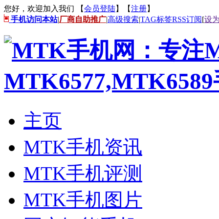
您好，欢迎加入我们 【
会员登陆
】【
注册
】
手机访问本站
|
厂商自助推广
|
高级搜索
|
TAG标签
RSS订阅
[
设
主页
MTK手机资讯
MTK手机评测
MTK手机图片