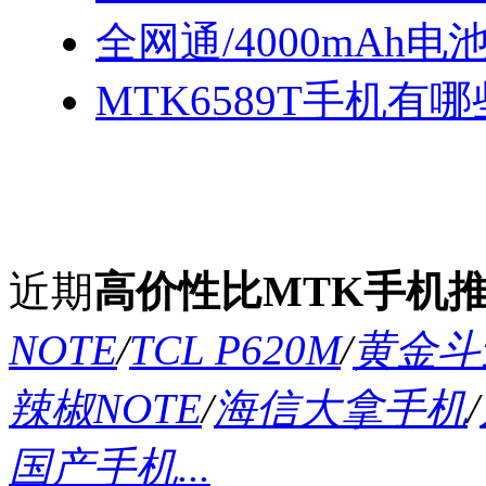
全网通/4000mAh电
MTK6589T手机有哪
近期
高价性比MTK手机
NOTE
/
TCL P620M
/
黄金斗士
辣椒NOTE
/
海信大拿手机
/
国产手机...