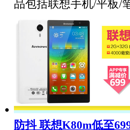
品包括联想手机/平板/笔电
防抖 联想K80m低至69