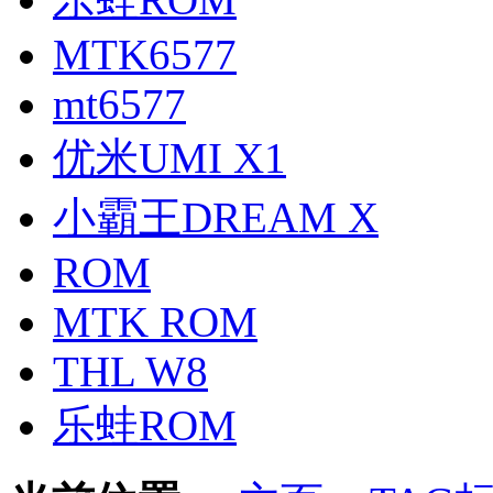
MTK6577
mt6577
优米UMI X1
小霸王DREAM X
ROM
MTK ROM
THL W8
乐蛙ROM