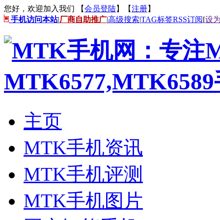
您好，欢迎加入我们 【
会员登陆
】【
注册
】
手机访问本站
|
厂商自助推广
|
高级搜索
|
TAG标签
RSS订阅
[
设
主页
MTK手机资讯
MTK手机评测
MTK手机图片