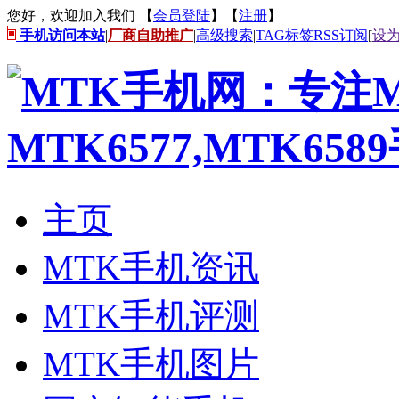
您好，欢迎加入我们 【
会员登陆
】【
注册
】
手机访问本站
|
厂商自助推广
|
高级搜索
|
TAG标签
RSS订阅
[
设
主页
MTK手机资讯
MTK手机评测
MTK手机图片