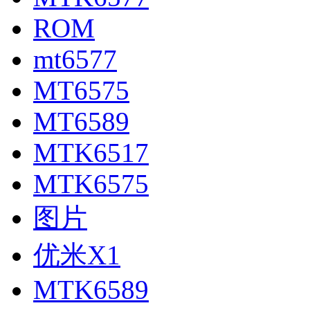
ROM
mt6577
MT6575
MT6589
MTK6517
MTK6575
图片
优米X1
MTK6589