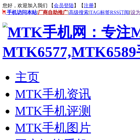
您好，欢迎加入我们 【
会员登陆
】【
注册
】
手机访问本站
|
厂商自助推广
|
高级搜索
|
TAG标签
RSS订阅
[
设
主页
MTK手机资讯
MTK手机评测
MTK手机图片