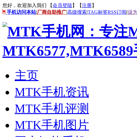
您好，欢迎加入我们 【
会员登陆
】【
注册
】
手机访问本站
|
厂商自助推广
|
高级搜索
|
TAG标签
RSS订阅
[
设
主页
MTK手机资讯
MTK手机评测
MTK手机图片