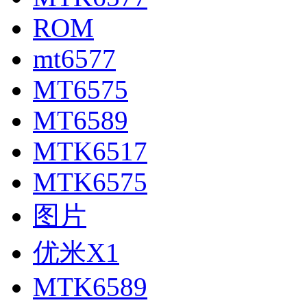
ROM
mt6577
MT6575
MT6589
MTK6517
MTK6575
图片
优米X1
MTK6589