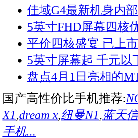
佳域G4最新机身内
5英寸FHD屏幕四核优
平价四核盛宴 已上
5英寸屏幕起 千元以
盘点4月1日亮相的MT
国产高性价比手机推荐:
NO
X1
,
dream x
,
纽曼N1
,
蓝天信L
手机...