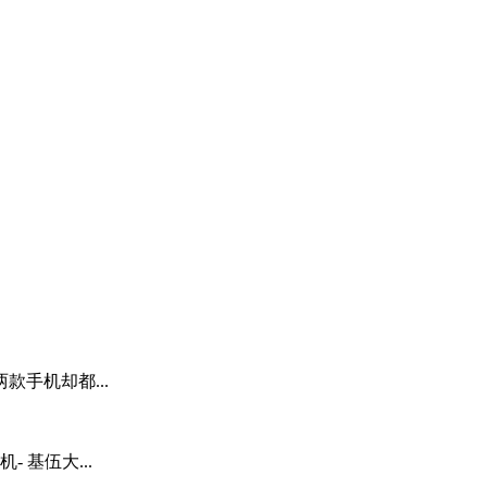
手机却都...
 基伍大...