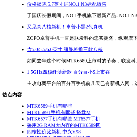
价格揭晓 5.7英寸屏NO.1 N3标配版售
于国庆长假期间，NO.1手机旗下最新产品- NO.1 N3
又见真八核新机！卓普小黑2代真机
ZOPO卓普手机一直是联发科的忠实拥趸，纵观旗下数
含5.0/5.5/6.0英寸 纽曼将推三款八核
如同去年这个时候MTK6589上市时的节奏，联发科真
1.5GHz四核纤薄新款 百分百小S上市在
主攻电商平台的百分百手机前几天已有新机入网，这款
热点内容
MTK6589手机有哪些
MTK6589T手机有哪些 搭载M
MTK6577手机有哪些 MT6577手机
采用2G RAM大内存的MTK6589四
四核性价比新机 中兴V98