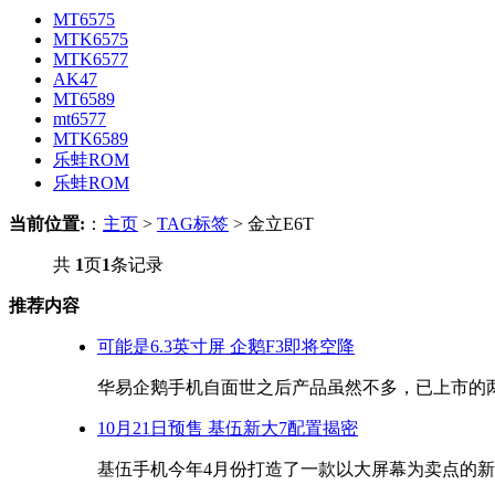
MT6575
MTK6575
MTK6577
AK47
MT6589
mt6577
MTK6589
乐蛙ROM
乐蛙ROM
当前位置:
：
主页
>
TAG标签
> 金立E6T
共
1
页
1
条记录
推荐内容
可能是6.3英寸屏 企鹅F3即将空降
华易企鹅手机自面世之后产品虽然不多，已上市的两款
10月21日预售 基伍新大7配置揭密
基伍手机今年4月份打造了一款以大屏幕为卖点的新机-