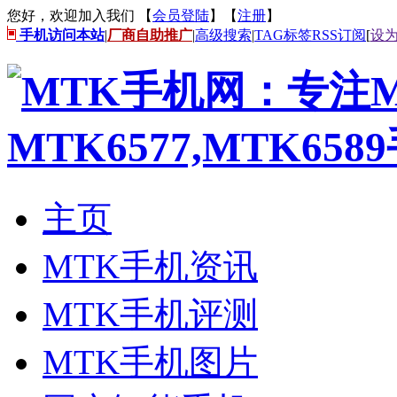
您好，欢迎加入我们 【
会员登陆
】【
注册
】
手机访问本站
|
厂商自助推广
|
高级搜索
|
TAG标签
RSS订阅
[
设
主页
MTK手机资讯
MTK手机评测
MTK手机图片