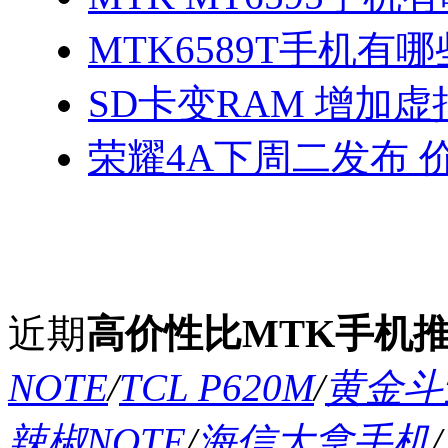
MTK6589T手机有哪
SD卡变RAM 增加
荣耀4A下周二发布 
近期
高价性比MTK手机
NOTE
/
TCL P620M
/
黄金斗士
辣椒NOTE
/
海信大拿手机
/