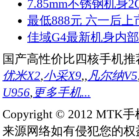
7.85mm不锈钢机身2
最低888元 六一后上
佳域G4最新机身内
国产高性价比四核手机推
优米X2
,
小采X9
,
,
凡尔纳V5
U956
,
更多手机...
Copyright © 2012
来源网络如有侵犯您的权益请联系