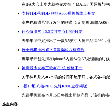
在IFA大会上华为就率先发布了 MATE7 国际版与中端
支持TDD和FDD 联想A606裸机版线上开卖
率先在联通营业厅发售的联通4G定制机 联想A606 正
什么值得买：5.5英寸中兴U969只要
去年年底中兴推出了一款5.5英寸大屏产品-U969，这
传卓普将推出旗下首款64位八核旗舰
当苹果开创先河在iphone5内置64位A7处理器的时候
神舟最少发布三款4G手机 价格不一
关于神舟杀入4G市场的传闻不绝于耳，各式各样的消
5模13频/八核/NFC 先锋K88L全盘揭晓
先锋手机宣布本月15日将推出新款产品 ，该机的核心
热点内容