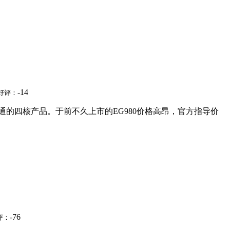
-14
好评：
待双通的四核产品。于前不久上市的EG980价格高昂，官方指导价
-76
评：