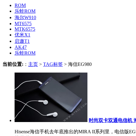
ROM
乐蛙ROM
海尔W910
MT6575
MTK6575
优米X1
启遨T1
AK47
乐蛙ROM
当前位置:
：
主页
>
TAG标签
> 海信EG980
时尚双卡双通电信机 海信
Hisense海信手机去年底推出的MIRA II系列里，