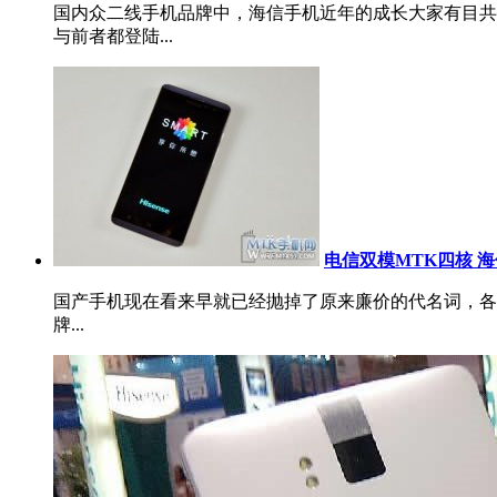
国内众二线手机品牌中，海信手机近年的成长大家有目共睹，今
与前者都登陆...
电信双模MTK四核 海信M
国产手机现在看来早就已经抛掉了原来廉价的代名词，各
牌...