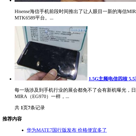
Hisense海信手机前段时间推出了让人眼目一新的海
MTK6589平台。...
1.5G主频电信四核 5.
每一场涉及到手机行业的展会都免不了会有新机曝光，日前
MIRA（EG970）一样，...
共
1
页
7
条记录
推荐内容
华为MATE7国行版发布 价格便宜多了