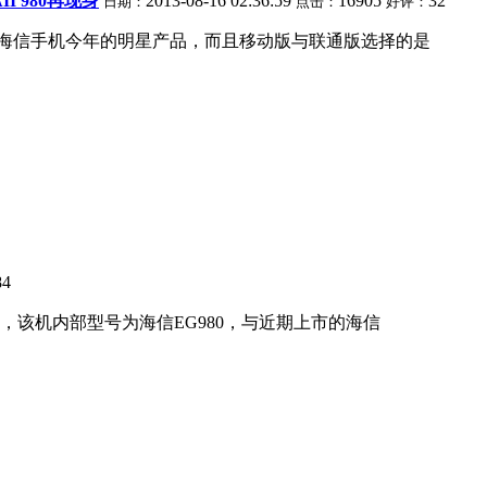
I 980再现身
2013-08-16 02:36:59
16905
32
日期：
点击：
好评：
，是海信手机今年的明星产品，而且移动版与联通版选择的是
84
，该机内部型号为海信EG980，与近期上市的海信