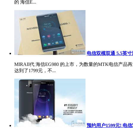
的 海信E...
电信双模双通 5.5英寸
MIRAII代 海信EG980 的上市，为数量的MTK电
达到了1799元，不...
预约用户1599元! 电