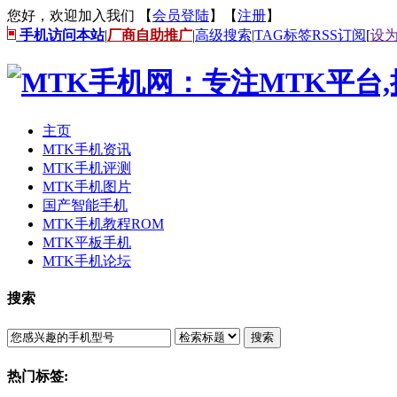
您好，欢迎加入我们 【
会员登陆
】【
注册
】
手机访问本站
|
厂商自助推广
|
高级搜索
|
TAG标签
RSS订阅
[
设
主页
MTK手机资讯
MTK手机评测
MTK手机图片
国产智能手机
MTK手机教程ROM
MTK平板手机
MTK手机论坛
搜索
搜索
热门标签: