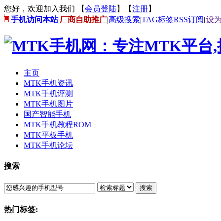
您好，欢迎加入我们 【
会员登陆
】【
注册
】
手机访问本站
|
厂商自助推广
|
高级搜索
|
TAG标签
RSS订阅
[
设
主页
MTK手机资讯
MTK手机评测
MTK手机图片
国产智能手机
MTK手机教程ROM
MTK平板手机
MTK手机论坛
搜索
搜索
热门标签: