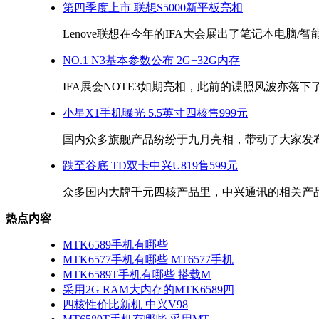
第四季度上市 联想S5000新平板亮相
Lenove联想在今年的IFA大会展出了笔记本电脑/智
NO.1 N3基本参数公布 2G+32G内存
IFA展会NOTE3如期亮相，此前的谍照风波亦落下了帷
小星X1手机曝光 5.5英寸四核售999元
国内众多旗舰产品纷纷于九月亮相，带动了大家发布新
跌至谷底 TD双卡中兴U819售599元
众多国内大牌千元四核产品里，中兴通讯的相关产品价
热点内容
MTK6589手机有哪些
MTK6577手机有哪些 MT6577手机
MTK6589T手机有哪些 搭载M
采用2G RAM大内存的MTK6589四
四核性价比新机 中兴V98