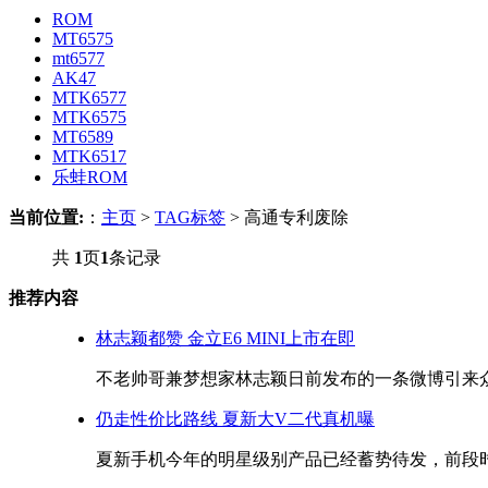
ROM
MT6575
mt6577
AK47
MTK6577
MTK6575
MT6589
MTK6517
乐蛙ROM
当前位置:
：
主页
>
TAG标签
> 高通专利废除
共
1
页
1
条记录
推荐内容
林志颖都赞 金立E6 MINI上市在即
不老帅哥兼梦想家林志颖日前发布的一条微博引来众网
仍走性价比路线 夏新大V二代真机曝
夏新手机今年的明星级别产品已经蓄势待发，前段时间