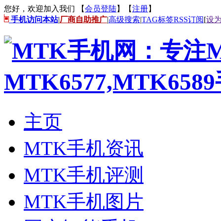
您好，欢迎加入我们 【
会员登陆
】【
注册
】
手机访问本站
|
厂商自助推广
|
高级搜索
|
TAG标签
RSS订阅
[
设
主页
MTK手机资讯
MTK手机评测
MTK手机图片