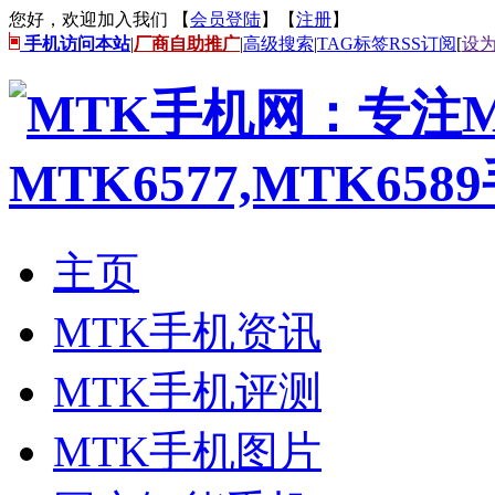
您好，欢迎加入我们 【
会员登陆
】【
注册
】
手机访问本站
|
厂商自助推广
|
高级搜索
|
TAG标签
RSS订阅
[
设
主页
MTK手机资讯
MTK手机评测
MTK手机图片