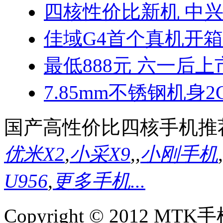
四核性价比新机 中兴
佳域G4首个真机开
最低888元 六一后上
7.85mm不锈钢机身2
国产高性价比四核手机推
优米X2
,
小采X9
,
,
小刚手机
,
U956
,
更多手机...
Copyright © 2012