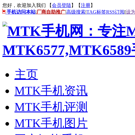
您好，欢迎加入我们 【
会员登陆
】【
注册
】
手机访问本站
|
厂商自助推广
|
高级搜索
|
TAG标签
RSS订阅
[
设
主页
MTK手机资讯
MTK手机评测
MTK手机图片