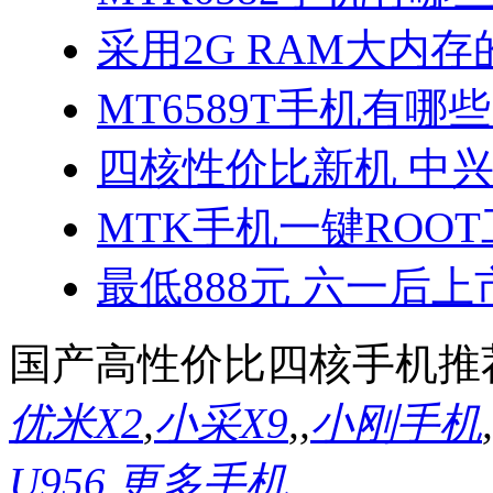
采用2G RAM大内存的
MT6589T手机有哪些
四核性价比新机 中兴
MTK手机一键ROO
最低888元 六一后上
国产高性价比四核手机推
优米X2
,
小采X9
,
,
小刚手机
,
U956
,
更多手机...