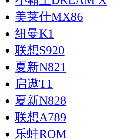
美莱仕MX86
纽曼K1
联想S920
夏新N821
启遨T1
夏新N828
联想A789
乐蛙ROM