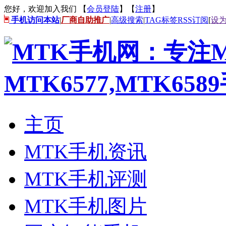
您好，欢迎加入我们 【
会员登陆
】【
注册
】
手机访问本站
|
厂商自助推广
|
高级搜索
|
TAG标签
RSS订阅
[
设
主页
MTK手机资讯
MTK手机评测
MTK手机图片