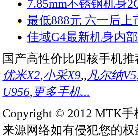
7.85mm不锈钢机身2
最低888元 六一后上
佳域G4最新机身内
国产高性价比四核手机推
优米X2
,
小采X9
,
,
凡尔纳V5
U956
,
更多手机...
Copyright © 2012
来源网络如有侵犯您的权益请联系