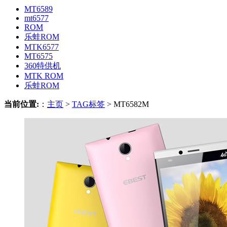
MT6589
mt6577
ROM
乐蛙ROM
MTK6577
MT6575
360特供机
MTK ROM
乐蛙ROM
当前位置:
：
主页
>
TAG标签
> MT6582M