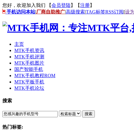
您好，欢迎加入我们 【
会员登陆
】【
注册
】
手机访问本站
|
厂商自助推广
|
高级搜索
|
TAG标签
RSS订阅
[
设
主页
MTK手机资讯
MTK手机评测
MTK手机图片
国产智能手机
MTK手机教程ROM
MTK平板手机
MTK手机论坛
搜索
搜索
热门标签: