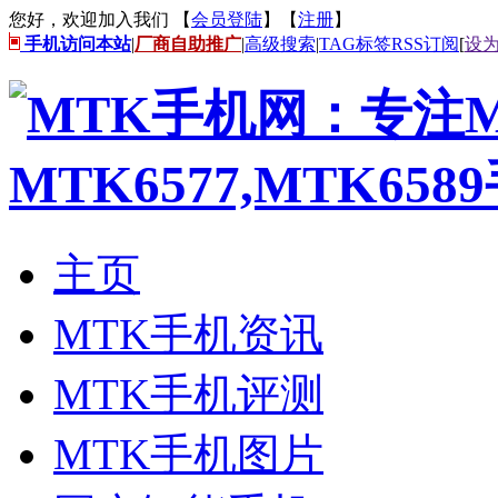
您好，欢迎加入我们 【
会员登陆
】【
注册
】
手机访问本站
|
厂商自助推广
|
高级搜索
|
TAG标签
RSS订阅
[
设
主页
MTK手机资讯
MTK手机评测
MTK手机图片