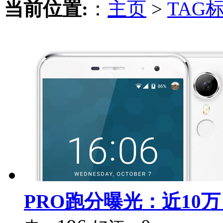
当前位置:
：
主页
>
TAG
PRO跑分曝光：近10