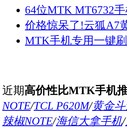
64位MTK MT673
价格惊呆了!云狐A7
MTK手机专用一键
近期
高价性比MTK手机
NOTE
/
TCL P620M
/
黄金斗士
辣椒NOTE
/
海信大拿手机
/