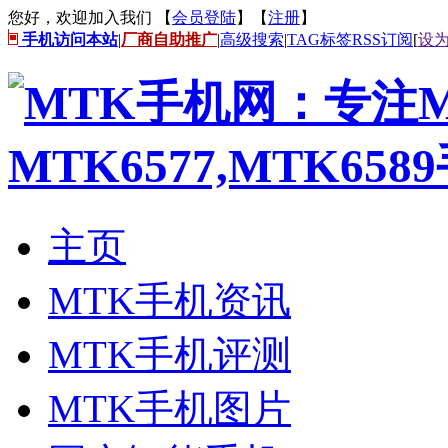
您好，欢迎加入我们 【
会员登陆
】【
注册
】
手机访问本站
|
厂商自助推广
|
高级搜索
|
TAG标签
RSS订阅
[
设
主页
MTK手机资讯
MTK手机评测
MTK手机图片