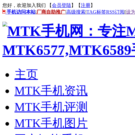
您好，欢迎加入我们 【
会员登陆
】【
注册
】
手机访问本站
|
厂商自助推广
|
高级搜索
|
TAG标签
RSS订阅
[
设
主页
MTK手机资讯
MTK手机评测
MTK手机图片