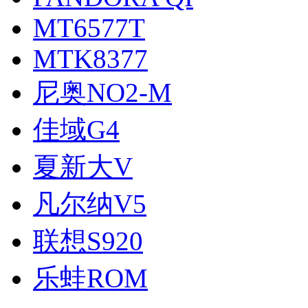
MT6577T
MTK8377
尼奥NO2-M
佳域G4
夏新大V
凡尔纳V5
联想S920
乐蛙ROM