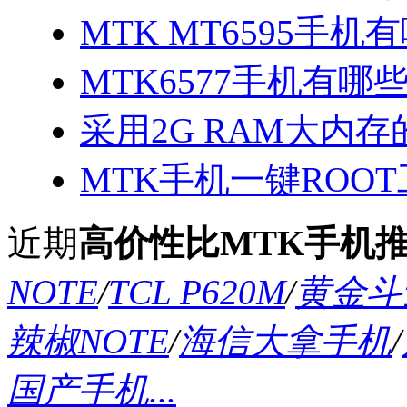
MTK MT6595手机
MTK6577手机有哪些
采用2G RAM大内存的
MTK手机一键ROOT
近期
高价性比MTK手机
NOTE
/
TCL P620M
/
黄金斗士
辣椒NOTE
/
海信大拿手机
/
国产手机...