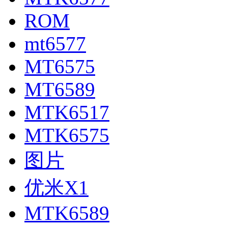
ROM
mt6577
MT6575
MT6589
MTK6517
MTK6575
图片
优米X1
MTK6589