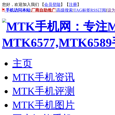
您好，欢迎加入我们 【
会员登陆
】【
注册
】
手机访问本站
|
厂商自助推广
|
高级搜索
|
TAG标签
RSS订阅
[
设
主页
MTK手机资讯
MTK手机评测
MTK手机图片