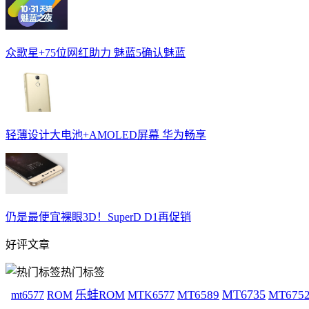
众歌星+75位网红助力 魅蓝5确认魅蓝
轻薄设计大电池+AMOLED屏幕 华为畅享
仍是最便宜裸眼3D！SuperD D1再促销
好评文章
热门标签
MT6735
mt6577
乐蛙ROM
MT6589
MT675
ROM
MTK6577