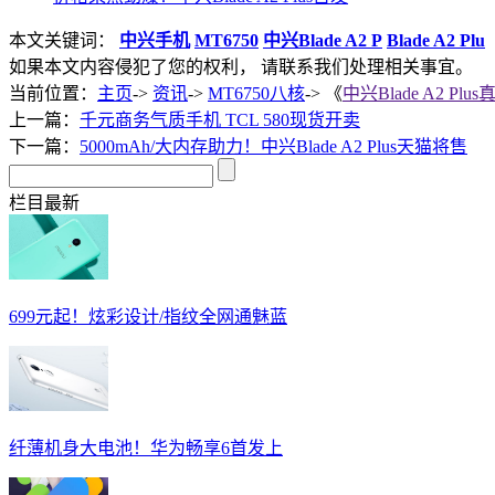
本文关键词：
中兴手机
MT6750
中兴Blade A2 P
Blade A2 Plu
如果本文内容侵犯了您的权利， 请联系我们处理相关事宜。
当前位置：
主页
->
资讯
->
MT6750八核
-> 《
中兴Blade A2 P
上一篇：
千元商务气质手机 TCL 580现货开卖
下一篇：
5000mAh/大内存助力！中兴Blade A2 Plus天猫将售
栏目最新
699元起！炫彩设计/指纹全网通魅蓝
纤薄机身大电池！华为畅享6首发上