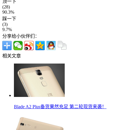
顶一下
(28)
90.3%
踩一下
(3)
9.7%
分享给小伙伴们：
相关文章
Blade A2 Plus备货果然充足 第二轮现货来袭！