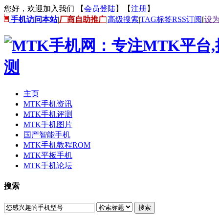
您好，欢迎加入我们 【
会员登陆
】【
注册
】
手机访问本站
|
厂商自助推广
|
高级搜索
|
TAG标签
RSS订阅
[
设
主页
MTK手机资讯
MTK手机评测
MTK手机图片
国产智能手机
MTK手机教程ROM
MTK平板手机
MTK手机论坛
搜索
搜索