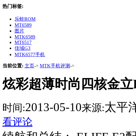
热门标签:
乐蛙ROM
MT6589
图片
MTK6589
MT6517
佳域G3
MTK6577手机
当前位置:
主页
->
MTK手机评测
->
炫彩超薄时尚四核金立ELI
2013-05-10
太平
时间:
来源:
看评论