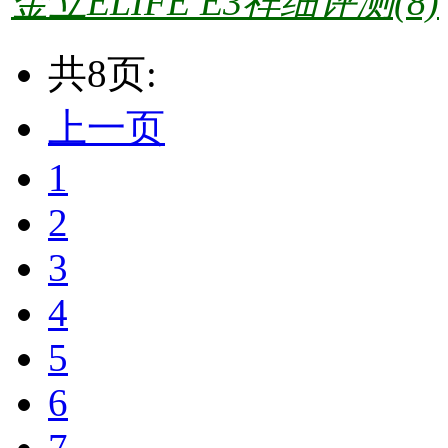
金立ELIFE E3祥细评测(8)
共8页:
上一页
1
2
3
4
5
6
7